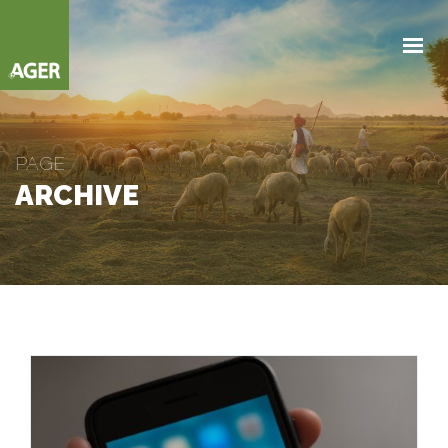
NOSOTROS
NEGOCIOS
PARTNERS
PAGE
NOVEDADES
ARCHIVE
CONTACTANOS