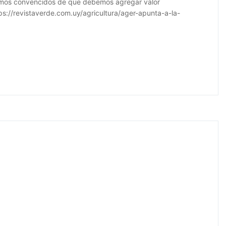
estamos convencidos de que debemos agregar valor
ttps://revistaverde.com.uy/agricultura/ager-apunta-a-la-