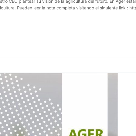
estro CEO plantear su visión de la agricultura del futuro. En Ager 
cultura. Pueden leer la nota completa visitando el siguiente link : h