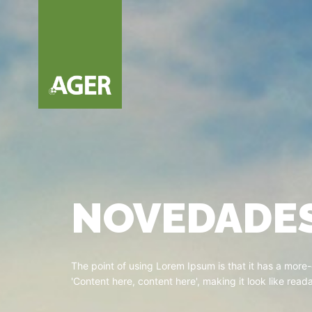
NOVEDADE
The point of using Lorem Ipsum is that it has a more-o
'Content here, content here', making it look like read