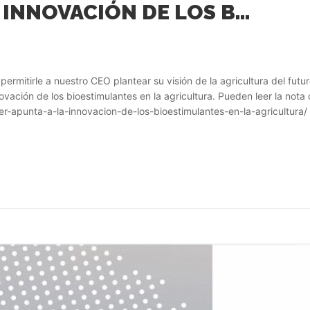
AGER APUNTA A LA INNOVACIÓN DE LOS BIOESTIMULANTES EN LA AGRICULTURA
permitirle a nuestro CEO plantear su visión de la agricultura del fu
ción de los bioestimulantes en la agricultura. Pueden leer la nota co
er-apunta-a-la-innovacion-de-los-bioestimulantes-en-la-agricultura/