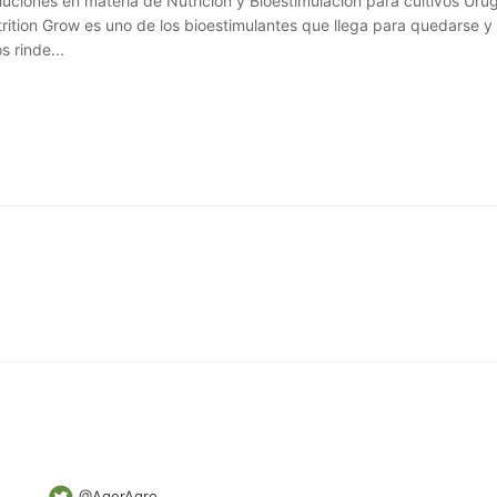
uciones en materia de Nutrición y Bioestimulación para cultivos Uru
trition Grow es uno de los bioestimulantes que llega para quedarse y 
s rinde...
@AgerAgro